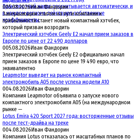
модели 147
Транспортный налог рассчитывается автоматически, и
0
05.08.2026
Иван Фандорин
в каждом регионе действуют собственные
Завершающим этапом на пути компании к
коэффициенты.
прибыльности станет новый компактный хэтчбек,
который призван возродить
Электрический хэтчбек Geely E2 начал прием заказов в
Европе по цене от 22 490 долларов
0
05.08.2026
Иван Фандорин
Электрический хэтчбек Geely E2 официально начал
прием заказов в Европе по цене 19 490 евро, что
эквивалентно
Leapmotor выведет на рынок компактный
электромобиль A05 после успеха модели A10
0
04.08.2026
Иван Фандорин
Компания Leapmotor объявила о запуске нового
компактного электромобиля A05 (на международном
рынке —
Lotus Emira 420 Sport 2027 года: восторженные отзывы
после тест-драйва на треке
0
04.08.2026
Иван Фандорин
Компания Lotus отказалась от масштабных планов по