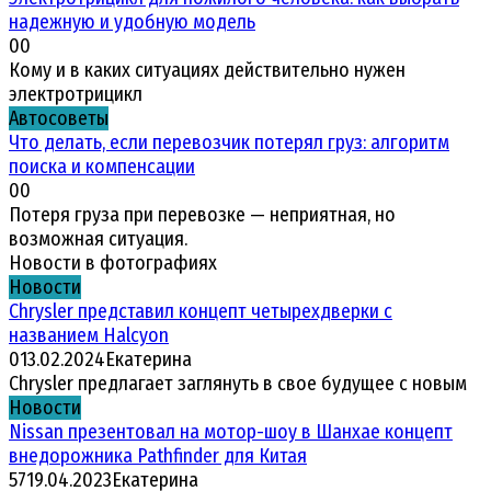
надежную и удобную модель
0
0
Кому и в каких ситуациях действительно нужен
электротрицикл
Автосоветы
Что делать, если перевозчик потерял груз: алгоритм
поиска и компенсации
0
0
Потеря груза при перевозке — неприятная, но
возможная ситуация.
Новости в фотографиях
Новости
Chrysler представил концепт четырехдверки с
названием Halcyon
0
13.02.2024
Екатерина
Chrysler предлагает заглянуть в свое будущее с новым
Новости
Nissan презентовал на мотор-шоу в Шанхае концепт
внедорожника Pathfinder для Китая
57
19.04.2023
Екатерина