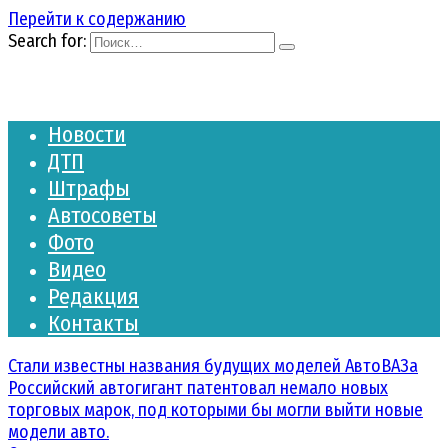
Перейти к содержанию
Search for:
Новости
ДТП
Штрафы
Автосоветы
Фото
Видео
Редакция
Контакты
Стали известны названия будущих моделей АвтоВАЗа
Российский автогигант патентовал немало новых
торговых марок, под которыми бы могли выйти новые
модели авто.