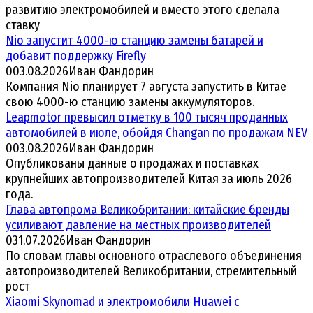
развитию электромобилей и вместо этого сделала
ставку
Nio запустит 4000-ю станцию замены батарей и
добавит поддержку Firefly
0
03.08.2026
Иван Фандорин
Компания Nio планирует 7 августа запустить в Китае
свою 4000-ю станцию замены аккумуляторов.
Leapmotor превысил отметку в 100 тысяч проданных
автомобилей в июле, обойдя Changan по продажам NEV
0
03.08.2026
Иван Фандорин
Опубликованы данные о продажах и поставках
крупнейших автопроизводителей Китая за июль 2026
года.
Глава автопрома Великобритании: китайские бренды
усиливают давление на местных производителей
0
31.07.2026
Иван Фандорин
По словам главы основного отраслевого объединения
автопроизводителей Великобритании, стремительный
рост
Xiaomi Skynomad и электромобили Huawei с