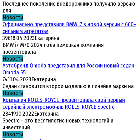
Последнее поколение внедорожника получило версию
для
Новости
Официально представили BMW i7 в новой версии с 660-
сильным агрегатом
396
18.04.2023
Екатерина
BMW i7 M70 2024 года немецкая компания
презентовала
Новости
Автобренд Omoda представил для России новый седан
Omoda S5
74
11.04.2023
Екатерина
Седан становится второй моделью в линейке марки на
Новости
Компания ROLLS-ROYCE презентовала свой первый
серийный электромобиль ROLLS-ROYCE Spectre
284
19.10.2022
Екатерина
Spectre – это десятилетие новых технологий и
инвестиций.
Новости