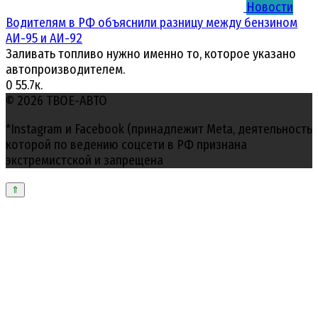
Новости
Водителям в РФ объяснили разницу между бензином
АИ-95 и АИ-92
Заливать топливо нужно именно то, которое указано
автопроизводителем.
0
55.7к.
© 2026 ТВОЕ-АВТО
*Instagram и Facebook (принадлежит Meta, деятельность
которой по ведению соцсети в РФ признана
экстремистской и запрещена