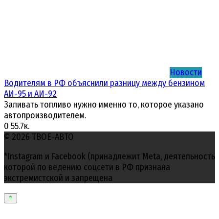
Новости
Водителям в РФ объяснили разницу между бензином
АИ-95 и АИ-92
Заливать топливо нужно именно то, которое указано
автопроизводителем.
0
55.7к.
© 2026 ТВОЕ-АВТО
*Instagram и Facebook (принадлежит Meta, деятельность
которой по ведению соцсети в РФ признана
экстремистской и запрещена