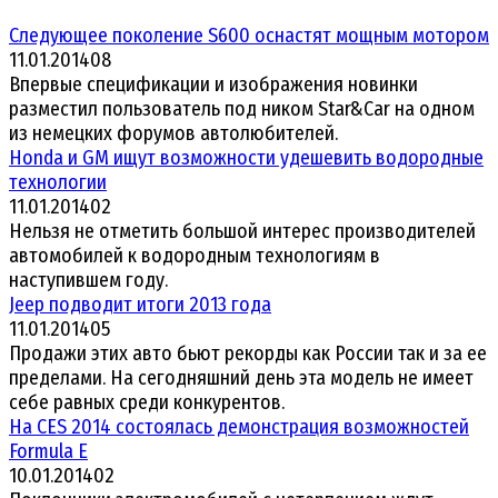
Следующее поколение S600 оснастят мощным мотором
11.01.2014
0
8
Впервые спецификации и изображения новинки
разместил пользователь под ником Star&Car на одном
из немецких форумов автолюбителей.
Honda и GM ищут возможности удешевить водородные
технологии
11.01.2014
0
2
Нельзя не отметить большой интерес производителей
автомобилей к водородным технологиям в
наступившем году.
Jeep подводит итоги 2013 года
11.01.2014
0
5
Продажи этих авто бьют рекорды как России так и за ее
пределами. На сегодняшний день эта модель не имеет
себе равных среди конкурентов.
На CES 2014 состоялась демонстрация возможностей
Formula E
10.01.2014
0
2