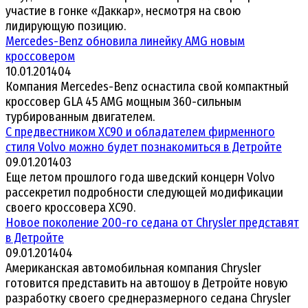
участие в гонке «Даккар», несмотря на свою
лидирующую позицию.
Mercedes-Benz обновила линейку AMG новым
кроссовером
10.01.2014
0
4
Компания Mercedes-Benz оснастила свой компактный
кроссовер GLA 45 AMG мощным 360-сильным
турбированным двигателем.
C предвестником XC90 и обладателем фирменного
стиля Volvo можно будет познакомиться в Детройте
09.01.2014
0
3
Еще летом прошлого года шведский концерн Volvo
рассекретил подробности следующей модификации
своего кроссовера XC90.
Новое поколение 200-го седана от Chrysler представят
в Детройте
09.01.2014
0
4
Американская автомобильная компания Chrysler
готовится представить на автошоу в Детройте новую
разработку своего среднеразмерного седана Chrysler