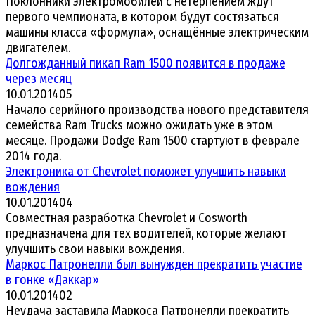
Поклонники электромобилей с нетерпением ждут
первого чемпионата, в котором будут состязаться
машины класса «формула», оснащённые электрическим
двигателем.
Долгожданный пикап Ram 1500 появится в продаже
через месяц
10.01.2014
0
5
Начало серийного производства нового представителя
семейства Ram Trucks можно ожидать уже в этом
месяце. Продажи Dodge Ram 1500 стартуют в феврале
2014 года.
Электроника от Chevrolet поможет улучшить навыки
вождения
10.01.2014
0
4
Совместная разработка Chevrolet и Cosworth
предназначена для тех водителей, которые желают
улучшить свои навыки вождения.
Маркос Патронелли был вынужден прекратить участие
в гонке «Даккар»
10.01.2014
0
2
Неудача заставила Маркоса Патронелли прекратить