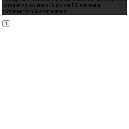
которой по ведению соцсети в РФ признана
экстремистской и запрещена