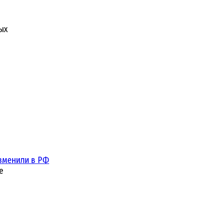
ых
зменили в РФ
е