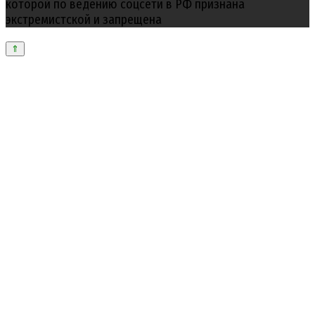
которой по ведению соцсети в РФ признана
экстремистской и запрещена