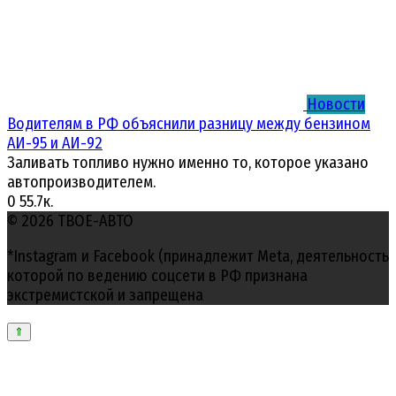
Новости
Водителям в РФ объяснили разницу между бензином
АИ-95 и АИ-92
Заливать топливо нужно именно то, которое указано
автопроизводителем.
0
55.7к.
© 2026 ТВОЕ-АВТО
*Instagram и Facebook (принадлежит Meta, деятельность
которой по ведению соцсети в РФ признана
экстремистской и запрещена