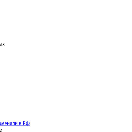
ых
зменили в РФ
е