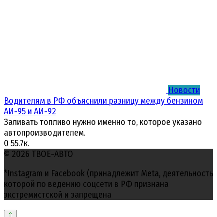
Новости
Водителям в РФ объяснили разницу между бензином
АИ-95 и АИ-92
Заливать топливо нужно именно то, которое указано
автопроизводителем.
0
55.7к.
© 2026 ТВОЕ-АВТО
*Instagram и Facebook (принадлежит Meta, деятельность
которой по ведению соцсети в РФ признана
экстремистской и запрещена