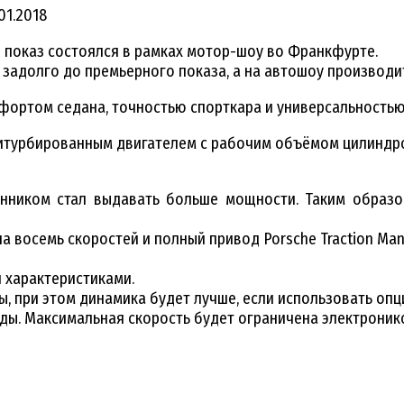
.01.2018
 показ состоялся в рамках мотор-шоу во Франкфурте.
 задолго до премьерного показа, а на автошоу производ
мфортом седана, точностью спорткара и универсальность
битурбированным двигателем с рабочим объёмом цилиндро
нником стал выдавать больше мощности. Таким образо
на восемь скоростей и полный привод Porsche Traction Ma
 характеристиками.
ды, при этом динамика будет лучше, если использовать опц
нды. Максимальная скорость будет ограничена электронико