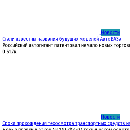
Новости
Стали известны названия будущих моделей АвтоВАЗа
Российский автогигант патентовал немало новых торгов
0
61.7к.
Новости
Сроки прохождения техосмотра транспортных средств и
Новые правки в закон № 170-ФЗ «О техническом осмотр