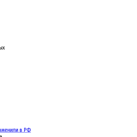
ых
зменили в РФ
е