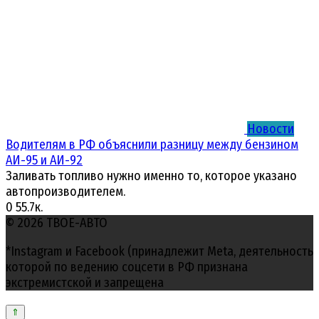
Новости
Водителям в РФ объяснили разницу между бензином
АИ-95 и АИ-92
Заливать топливо нужно именно то, которое указано
автопроизводителем.
0
55.7к.
© 2026 ТВОЕ-АВТО
*Instagram и Facebook (принадлежит Meta, деятельность
которой по ведению соцсети в РФ признана
экстремистской и запрещена