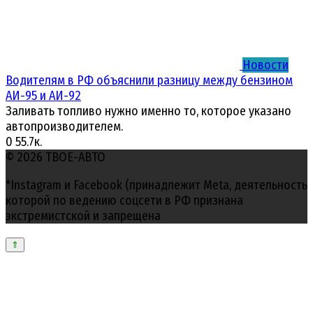
Новости
Водителям в РФ объяснили разницу между бензином
АИ-95 и АИ-92
Заливать топливо нужно именно то, которое указано
автопроизводителем.
0
55.7к.
© 2026 ТВОЕ-АВТО
*Instagram и Facebook (принадлежит Meta, деятельность
которой по ведению соцсети в РФ признана
экстремистской и запрещена