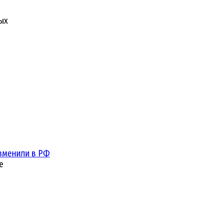
ых
зменили в РФ
е