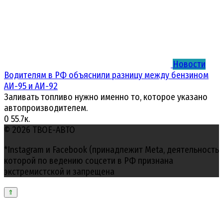
Новости
Водителям в РФ объяснили разницу между бензином
АИ-95 и АИ-92
Заливать топливо нужно именно то, которое указано
автопроизводителем.
0
55.7к.
© 2026 ТВОЕ-АВТО
*Instagram и Facebook (принадлежит Meta, деятельность
которой по ведению соцсети в РФ признана
экстремистской и запрещена