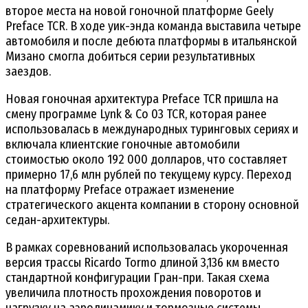
второе места на новой гоночной платформе Geely
Preface TCR. В ходе уик-энда команда выставила четыре
автомобиля и после дебюта платформы в итальянской
Мизано смогла добиться серии результативных
заездов.
Новая гоночная архитектура Preface TCR пришла на
смену программе Lynk & Co 03 TCR, которая ранее
использовалась в международных туринговых сериях и
включала клиентские гоночные автомобили
стоимостью около 192 000 долларов, что составляет
примерно 17,6 млн рублей по текущему курсу. Переход
на платформу Preface отражает изменение
стратегического акцента компании в сторону основной
седан-архитектуры.
В рамках соревнований использовалась укороченная
версия трассы Ricardo Tormo длиной 3,136 км вместо
стандартной конфигурации Гран-при. Такая схема
увеличила плотность прохождения поворотов и
нагрузку на аэродинамику и тормозные системы.