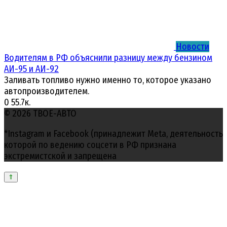
Новости
Водителям в РФ объяснили разницу между бензином
АИ-95 и АИ-92
Заливать топливо нужно именно то, которое указано
автопроизводителем.
0
55.7к.
© 2026 ТВОЕ-АВТО
*Instagram и Facebook (принадлежит Meta, деятельность
которой по ведению соцсети в РФ признана
экстремистской и запрещена