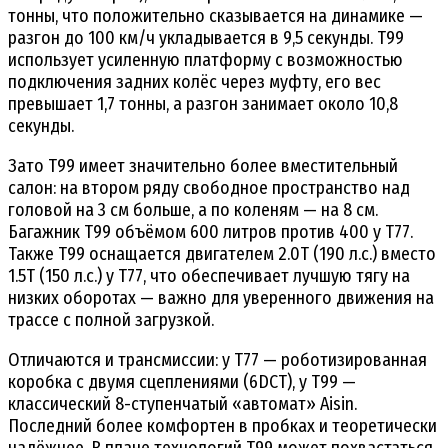
тонны, что положительно сказывается на динамике —
разгон до 100 км/ч укладывается в 9,5 секунды. T99
использует усиленную платформу с возможностью
подключения задних колёс через муфту, его вес
превышает 1,7 тонны, а разгон занимает около 10,8
секунды.
Зато T99 имеет значительно более вместительный
салон: на втором ряду свободное пространство над
головой на 3 см больше, а по коленям — на 8 см.
Багажник T99 объёмом 600 литров против 400 у T77.
Также T99 оснащается двигателем 2.0T (190 л.с.) вместо
1.5T (150 л.с.) у T77, что обеспечивает лучшую тягу на
низких оборотах — важно для уверенного движения на
трассе с полной загрузкой.
Отличаются и трансмиссии: у T77 — роботизированная
коробка с двумя сцеплениями (6DCT), у T99 —
классический 8-ступенчатый «автомат» Aisin.
Последний более комфортен в пробках и теоретически
надёжнее. В плане технологий T99 может похвастаться