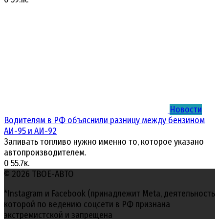
Новости
Водителям в РФ объяснили разницу между бензином
АИ-95 и АИ-92
Заливать топливо нужно именно то, которое указано
автопроизводителем.
0
55.7к.
© 2026 ТВОЕ-АВТО
*Instagram и Facebook (принадлежит Meta, деятельность
которой по ведению соцсети в РФ признана
экстремистской и запрещена