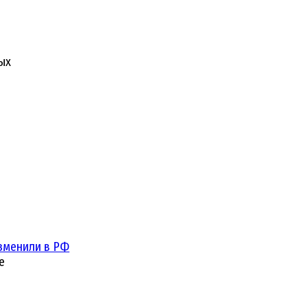
ых
зменили в РФ
е