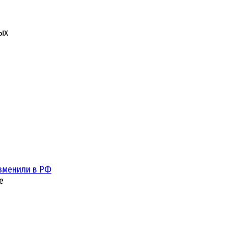
ых
зменили в РФ
е