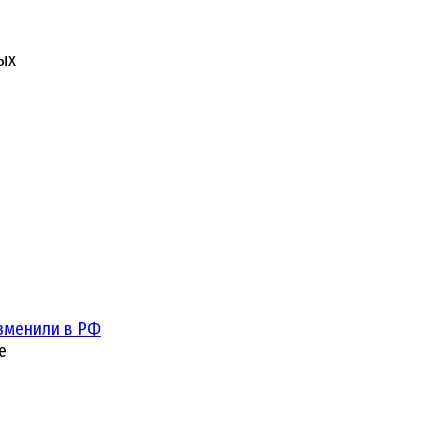
ых
зменили в РФ
е