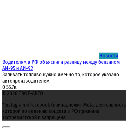
Новости
Водителям в РФ объяснили разницу между бензином
АИ-95 и АИ-92
Заливать топливо нужно именно то, которое указано
автопроизводителем.
0
55.7к.
© 2026 ТВОЕ-АВТО
*Instagram и Facebook (принадлежит Meta, деятельность
которой по ведению соцсети в РФ признана
экстремистской и запрещена