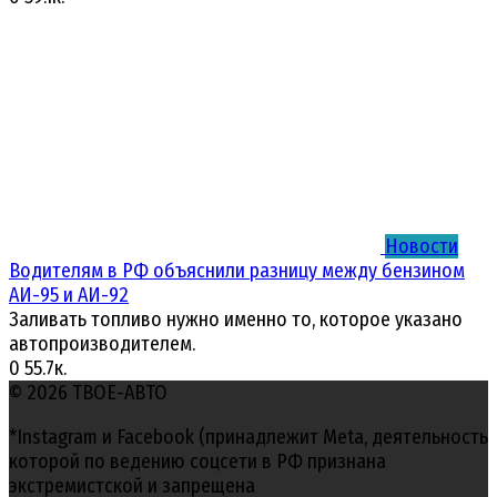
Новости
Водителям в РФ объяснили разницу между бензином
АИ-95 и АИ-92
Заливать топливо нужно именно то, которое указано
автопроизводителем.
0
55.7к.
© 2026 ТВОЕ-АВТО
*Instagram и Facebook (принадлежит Meta, деятельность
которой по ведению соцсети в РФ признана
экстремистской и запрещена