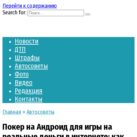
Перейти к содержанию
Search for:
Новости
ДТП
Штрафы
Автосоветы
Фото
Видео
Редакция
Контакты
Главная
»
Автосоветы
Покер на Андроид для игры на
реальные деньги в интернете: как