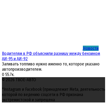
Новости
Водителям в РФ объяснили разницу между бензином
АИ-95 и АИ-92
Заливать топливо нужно именно то, которое указано
автопроизводителем.
0
55.7к.
© 2026 ТВОЕ-АВТО
*Instagram и Facebook (принадлежит Meta, деятельность
которой по ведению соцсети в РФ признана
экстремистской и запрещена