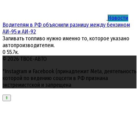
Новости
Водителям в РФ объяснили разницу между бензином
АИ-95 и АИ-92
Заливать топливо нужно именно то, которое указано
автопроизводителем.
0
55.7к.
© 2026 ТВОЕ-АВТО
*Instagram и Facebook (принадлежит Meta, деятельность
которой по ведению соцсети в РФ признана
экстремистской и запрещена