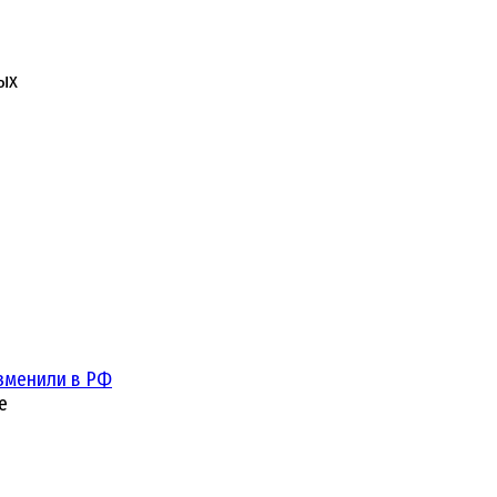
ых
зменили в РФ
е