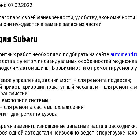
ено
07.02.2022
годаря своей маневренности, удобству, экономичности и
и они нуждаются в замене запасных частей.
для Subaru
онтных работ необходимо подбирать на сайте
automend.r
дства с учетом индивидуальных особенностей модификаци
моделям автомашины. В зависимости от ремонтируемого у
евое управление, задний мост, – для ремонта подвески;
ой привод, кривошипношатунный механизм – для ремонта 
трансмиссии;
а выхлопной системы;
 – для ремонта системы охлаждения;
оги – для ремонта кузова.
время заменять изношенные запасные части и расходники
троя одной автодетали неизбежно ведет к перегрузке нах