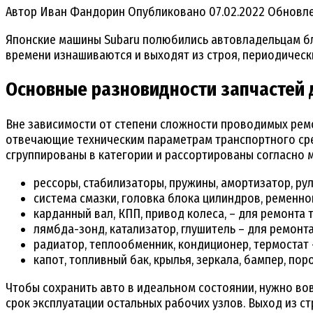
Автор
Иван Фандорин
Опубликовано
07.02.2022
Обновл
Японские машины Subaru полюбились автовладельцам бла
времени изнашиваются и выходят из строя, периодическ
Основные разновидности запчастей 
Вне зависимости от степени сложности проводимых рем
отвечающие техническим параметрам транспортного сре
сгруппированы в категории и рассортированы согласно 
рессоры, стабилизаторы, пружины, амортизатор, рул
система смазки, головка блока цилиндров, ременн
карданный вал, КПП, привод колеса, – для ремонта 
лямбда-зонд, катализатор, глушитель – для ремонт
радиатор, теплообменник, кондиционер, термостат
капот, топливный бак, крылья, зеркала, бампер, пор
Чтобы сохранить авто в идеальном состоянии, нужно во
срок эксплуатации остальных рабочих узлов. Выход из с