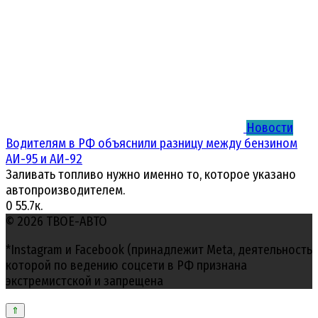
Новости
Водителям в РФ объяснили разницу между бензином
АИ-95 и АИ-92
Заливать топливо нужно именно то, которое указано
автопроизводителем.
0
55.7к.
© 2026 ТВОЕ-АВТО
*Instagram и Facebook (принадлежит Meta, деятельность
которой по ведению соцсети в РФ признана
экстремистской и запрещена