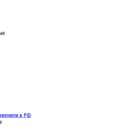
ых
зменили в РФ
е