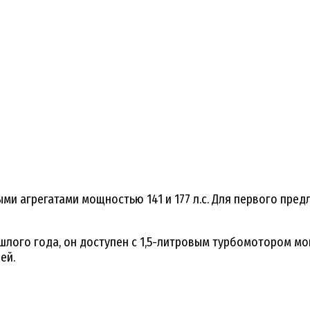
ыми агрегатами мощностью 141 и 177 л.с. Для первого пре
ошлого года, он доступен с 1,5-литровым турбомотором м
ей.