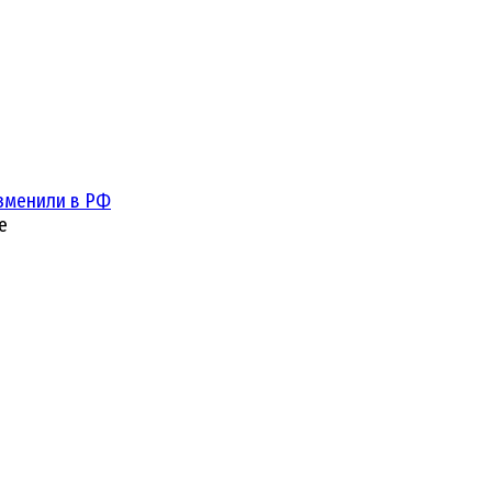
зменили в РФ
е