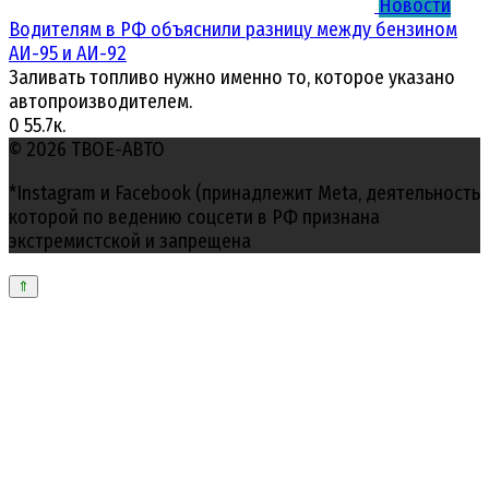
Новости
Водителям в РФ объяснили разницу между бензином
АИ-95 и АИ-92
Заливать топливо нужно именно то, которое указано
автопроизводителем.
0
55.7к.
© 2026 ТВОЕ-АВТО
*Instagram и Facebook (принадлежит Meta, деятельность
которой по ведению соцсети в РФ признана
экстремистской и запрещена