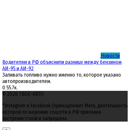
Новости
Водителям в РФ объяснили разницу между бензином
АИ-95 и АИ-92
Заливать топливо нужно именно то, которое указано
автопроизводителем.
0
55.7к.
© 2026 ТВОЕ-АВТО
*Instagram и Facebook (принадлежит Meta, деятельность
которой по ведению соцсети в РФ признана
экстремистской и запрещена