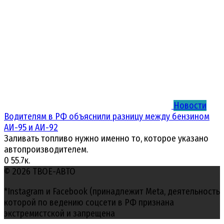
Новости
Водителям в РФ объяснили разницу между бензином
АИ-95 и АИ-92
Заливать топливо нужно именно то, которое указано
автопроизводителем.
0
55.7к.
© 2026 ТВОЕ-АВТО
*Instagram и Facebook (принадлежит Meta, деятельность
которой по ведению соцсети в РФ признана
экстремистской и запрещена