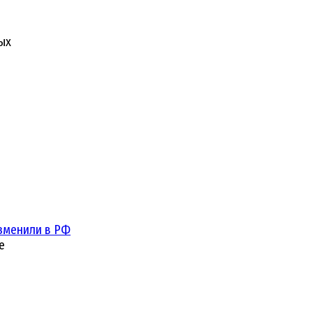
ых
зменили в РФ
е