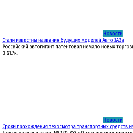
Новости
Стали известны названия будущих моделей АвтоВАЗа
Российский автогигант патентовал немало новых торгов
0
61.7к.
Новости
Сроки прохождения техосмотра транспортных средств и
Новые правки в закон № 170-ФЗ «О техническом осмотр