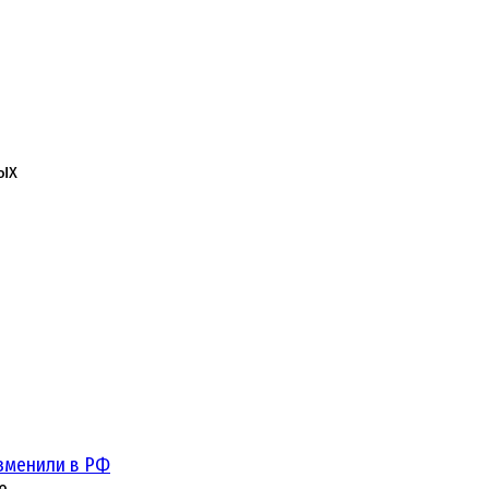
ых
зменили в РФ
е