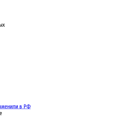
ых
зменили в РФ
е