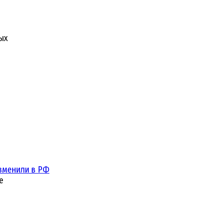
ых
зменили в РФ
е