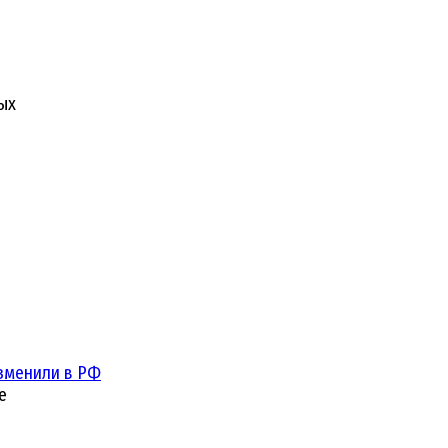
ых
зменили в РФ
е