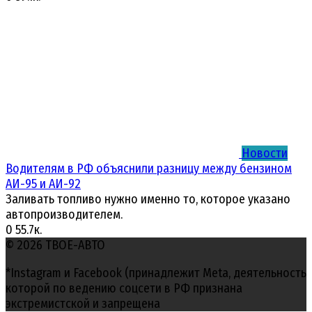
Новости
Водителям в РФ объяснили разницу между бензином
АИ-95 и АИ-92
Заливать топливо нужно именно то, которое указано
автопроизводителем.
0
55.7к.
© 2026 ТВОЕ-АВТО
*Instagram и Facebook (принадлежит Meta, деятельность
которой по ведению соцсети в РФ признана
экстремистской и запрещена