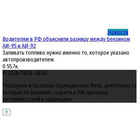
Новости
Водителям в РФ объяснили разницу между бензином
АИ-95 и АИ-92
Заливать топливо нужно именно то, которое указано
автопроизводителем.
0
55.7к.
© 2026 ТВОЕ-АВТО
*Instagram и Facebook (принадлежит Meta, деятельность
которой по ведению соцсети в РФ признана
экстремистской и запрещена