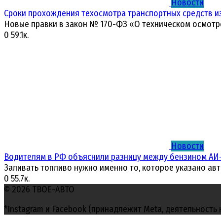
Новости
Сроки прохождения техосмотра транспортных средств и
Новые правки в закон № 170-ФЗ «О техническом осмотр
0
59.1к.
Новости
Водителям в РФ объяснили разницу между бензином АИ-
Заливать топливо нужно именно то, которое указано ав
0
55.7к.
© 2026 ТВОЕ-АВТО
*Instagram и Facebook (принадлежит Meta, деятельность