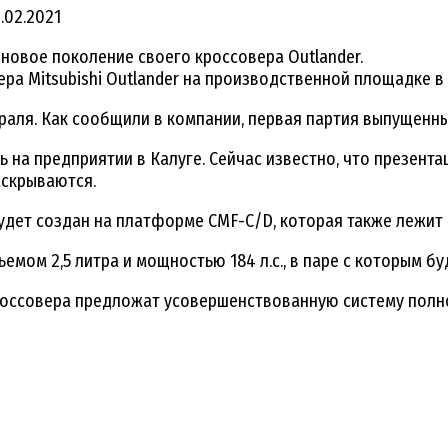
.02.2021
 новое поколение своего кроссовера Outlander.
ра Mitsubishi Outlander на производственной площадке в 
аля. Как сообщили в компании, первая партия выпущенн
ть на предприятии в Калуге. Сейчас известно, что презен
аскрываются.
ет создан на платформе CMF-С/D, которая также лежит в о
мом 2,5 литра и мощностью 184 л.с., в паре с которым бу
россовера предложат усовершенствованную систему полног