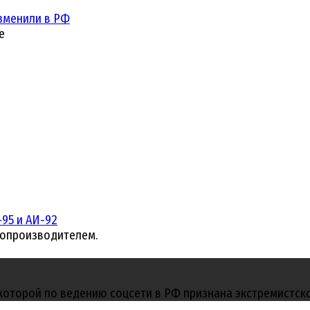
зменили в РФ
е
95 и АИ-92
топроизводителем.
 которой по ведению соцсети в РФ признана экстремистск