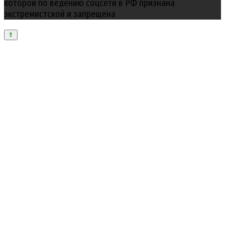
которой по ведению соцсети в РФ признана
экстремистской и запрещена