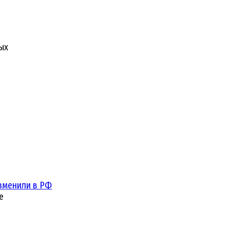
ых
зменили в РФ
е