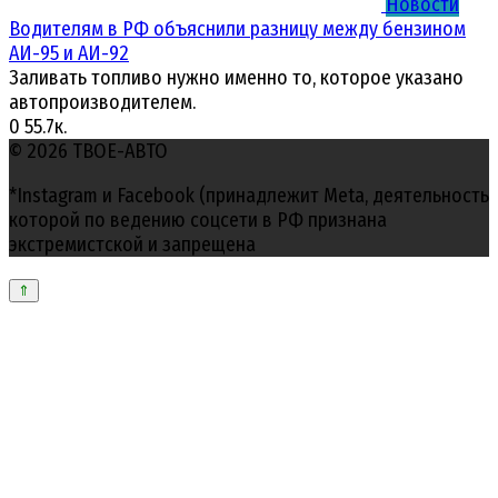
Новости
Водителям в РФ объяснили разницу между бензином
АИ-95 и АИ-92
Заливать топливо нужно именно то, которое указано
автопроизводителем.
0
55.7к.
© 2026 ТВОЕ-АВТО
*Instagram и Facebook (принадлежит Meta, деятельность
которой по ведению соцсети в РФ признана
экстремистской и запрещена