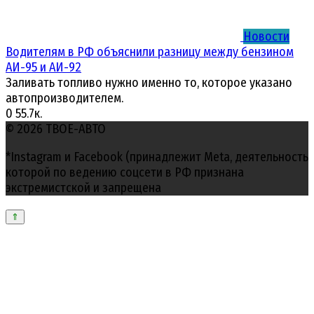
Новости
Водителям в РФ объяснили разницу между бензином
АИ-95 и АИ-92
Заливать топливо нужно именно то, которое указано
автопроизводителем.
0
55.7к.
© 2026 ТВОЕ-АВТО
*Instagram и Facebook (принадлежит Meta, деятельность
которой по ведению соцсети в РФ признана
экстремистской и запрещена