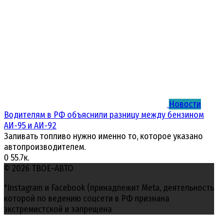
Новости
Водителям в РФ объяснили разницу между бензином
АИ-95 и АИ-92
Заливать топливо нужно именно то, которое указано
автопроизводителем.
0
55.7к.
© 2026 ТВОЕ-АВТО
*Instagram и Facebook (принадлежит Meta, деятельность
которой по ведению соцсети в РФ признана
экстремистской и запрещена