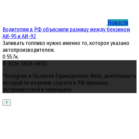
Новости
Водителям в РФ объяснили разницу между бензином
АИ-95 и АИ-92
Заливать топливо нужно именно то, которое указано
автопроизводителем.
0
55.7к.
© 2026 ТВОЕ-АВТО
*Instagram и Facebook (принадлежит Meta, деятельность
которой по ведению соцсети в РФ признана
экстремистской и запрещена