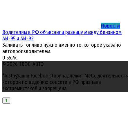
Новости
Водителям в РФ объяснили разницу между бензином
АИ-95 и АИ-92
Заливать топливо нужно именно то, которое указано
автопроизводителем.
0
55.7к.
© 2026 ТВОЕ-АВТО
*Instagram и Facebook (принадлежит Meta, деятельность
которой по ведению соцсети в РФ признана
экстремистской и запрещена