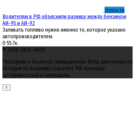
Новости
Водителям в РФ объяснили разницу между бензином
АИ-95 и АИ-92
Заливать топливо нужно именно то, которое указано
автопроизводителем.
0
55.7к.
© 2026 ТВОЕ-АВТО
*Instagram и Facebook (принадлежит Meta, деятельность
которой по ведению соцсети в РФ признана
экстремистской и запрещена